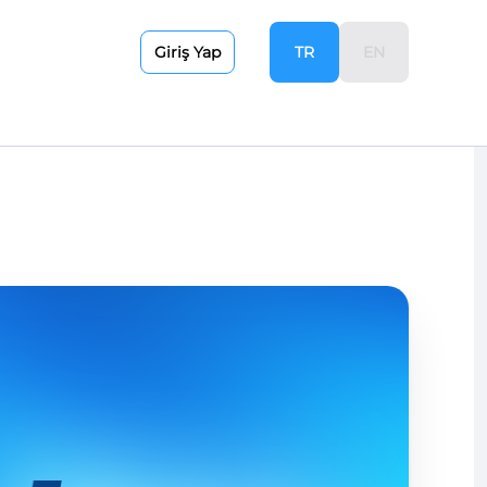
TR
EN
Giriş Yap