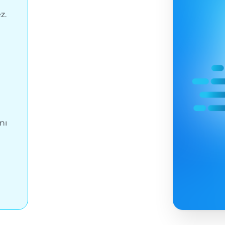
z.
nı