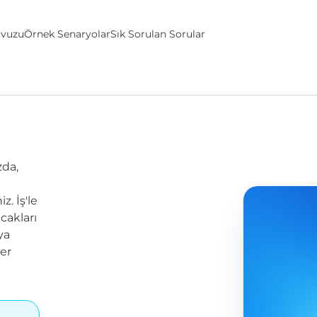
avuzu
Örnek Senaryolar
Sık Sorulan Sorular
zda,
. İş'le
cakları
ya
ler