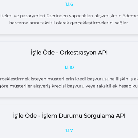
1.1.6
siteleri ve pazaryerleri üzerinden yapacakları alışverişlerin ödem
harcamalarını taksitli olarak gerçekleştirmelerini sağlar.
İş'le Öde - Orkestrasyon API
1.1.10
rçekleştirmek isteyen müşterilerin kredi başvurusuna ilişkin iş a
 müşteriler alışveriş kredisi başvuru veya taksitli ek hesap kull
İş'le Öde - İşlem Durumu Sorgulama API
1.1.7