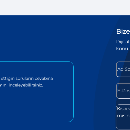
Bize
Dijita
konu 
 ettiğin soruların cevabına
ını inceleyebilirsiniz.