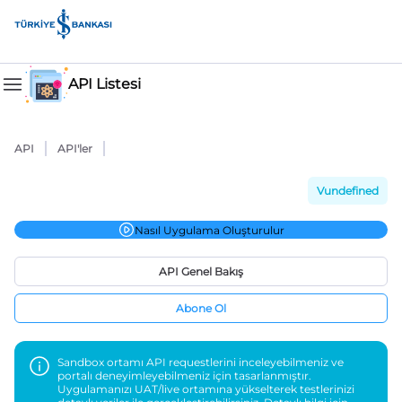
API Listesi
API
API'ler
Vundefined
Nasıl Uygulama Oluşturulur
API Genel Bakış
Abone Ol
Sandbox ortamı API requestlerini inceleyebilmeniz ve
portalı deneyimleyebilmeniz için tasarlanmıştır.
Uygulamanızı UAT/live ortamına yükselterek testlerinizi