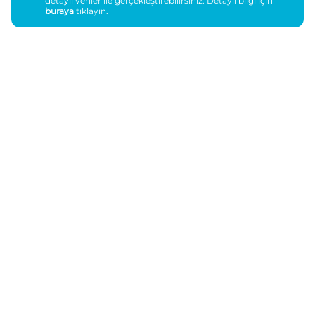
detaylı veriler ile gerçekleştirebilirsiniz. Detaylı bilgi için
buraya
tıklayın.