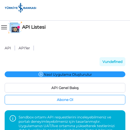
API Listesi
API
API'ler
Vundefined
Nasıl Uygulama Oluşturulur
API Genel Bakış
Abone Ol
Sandbox ortamı API requestlerini inceleyebilmeniz ve
portalı deneyimleyebilmeniz için tasarlanmıştır.
Uygulamanızı UAT/live ortamına yükselterek testlerinizi