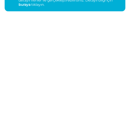
detaylı veriler ile gerçekleştirebilirsiniz. Detaylı bilgi için
buraya
tıklayın.