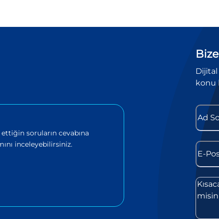
Bize
Dijita
konu 
 ettiğin soruların cevabına
ını inceleyebilirsiniz.