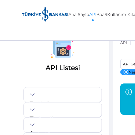
Ana Sayfa
API
BaaS
Kullanım Kıl
API
API Ge
API Listesi
Nas
Krediler
Para Aktarma
Veri Paylaşımı