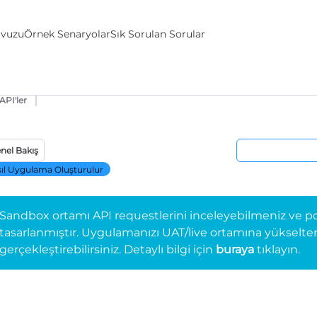
avuzu
Örnek Senaryolar
Sık Sorulan Sorular
API'ler
nel Bakış
ıl Uygulama Oluşturulur
Sandbox ortamı API requestlerini inceleyebilmeniz ve po
tasarlanmıştır. Uygulamanızı UAT/live ortamına yükselterek 
gerçekleştirebilirsiniz. Detaylı bilgi için
buraya
tıklayın.