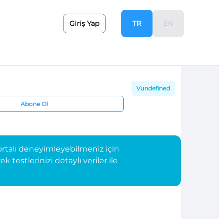
TR
EN
Giriş Yap
Vundefined
Abone Ol
rtalı deneyimleyebilmeniz için
testlerinizi detaylı veriler ile