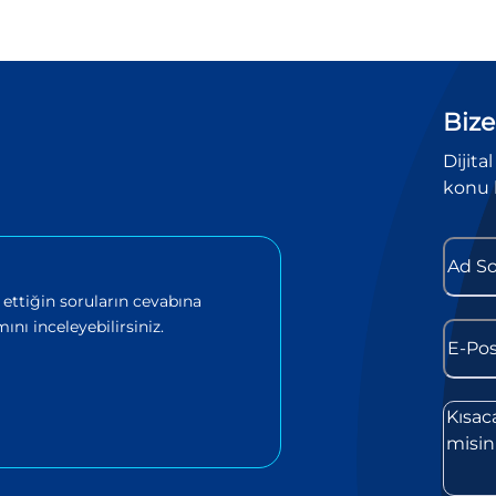
Bize
Dijita
konu 
 ettiğin soruların cevabına
ını inceleyebilirsiniz.