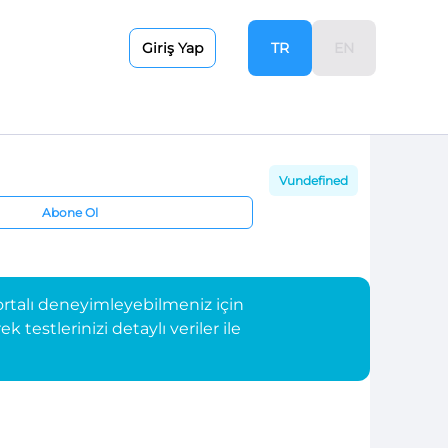
TR
EN
Giriş Yap
Vundefined
Abone Ol
rtalı deneyimleyebilmeniz için
testlerinizi detaylı veriler ile