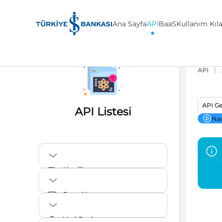
Ana Sayfa
API
BaaS
Kullanım Kıl
API
API Ge
API Listesi
Nas
Krediler
Para Aktarma
Veri Paylaşımı