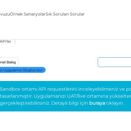
avuzu
Örnek Senaryolar
Sık Sorulan Sorular
API'ler
nel Bakış
ıl Uygulama Oluşturulur
Sandbox ortamı API requestlerini inceleyebilmeniz ve po
tasarlanmıştır. Uygulamanızı UAT/live ortamına yükselterek 
gerçekleştirebilirsiniz. Detaylı bilgi için
buraya
tıklayın.