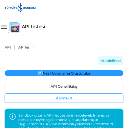
API Listesi
API
API'ler
Vundefined
Nasıl Uygulama Oluşturulur
API Genel Bakış
Abone Ol
Sandbox ortamı API requestlerini inceleyebilmeniz ve
portalı deneyimleyebilmeniz için tasarlanmıştır.
Uygulamanızı UAT/live ortamına yükselterek testlerinizi