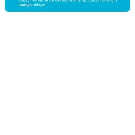
detaylı veriler ile gerçekleştirebilirsiniz. Detaylı bilgi için
buraya
tıklayın.