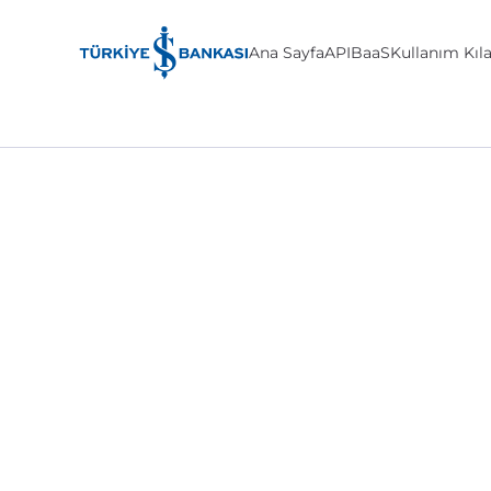
Ana Sayfa
API
BaaS
Kullanım Kıl