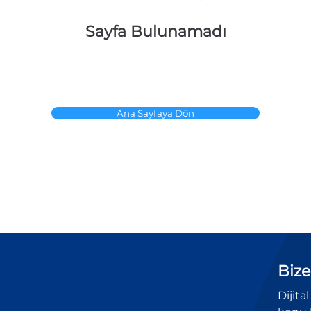
Sayfa Bulunamadı
Ana Sayfaya Dön
Bize
Dijita