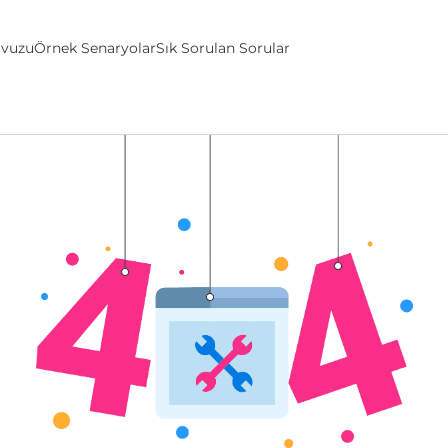
avuzu
Örnek Senaryolar
Sık Sorulan Sorular