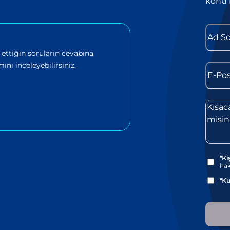
konu 
 ettiğin soruların cevabına
ını inceleyebilirsiniz.
"Ki
ha
"Ku