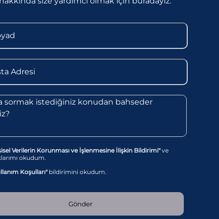
hakkında size yardımcı olmak için buradayız.
şisel Verilerin Korunması ve İşlenmesine İlişkin Bildirimi"
ve
klarımı okudum.
llanım Koşulları"
bildirimini okudum.
Gönder