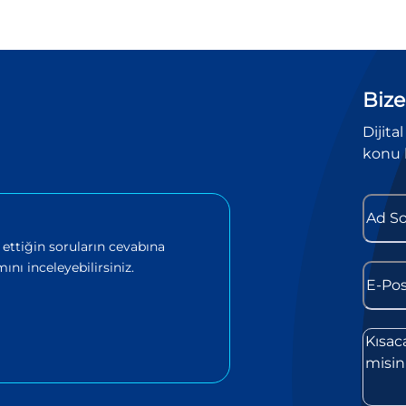
Bize
Dijita
konu 
 ettiğin soruların cevabına
ını inceleyebilirsiniz.