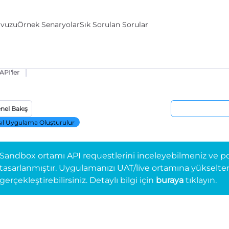
avuzu
Örnek Senaryolar
Sık Sorulan Sorular
API'ler
nel Bakış
ıl Uygulama Oluşturulur
Sandbox ortamı API requestlerini inceleyebilmeniz ve po
tasarlanmıştır. Uygulamanızı UAT/live ortamına yükselterek 
gerçekleştirebilirsiniz. Detaylı bilgi için
buraya
tıklayın.