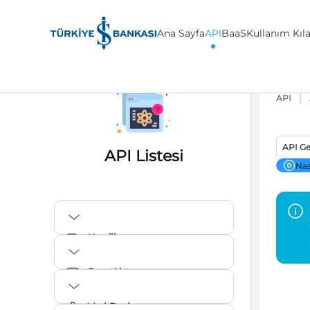
Ana Sayfa
API
BaaS
Kullanım Kıl
API
API Ge
API Listesi
Nas
Krediler
Para Aktarma
Veri Paylaşımı