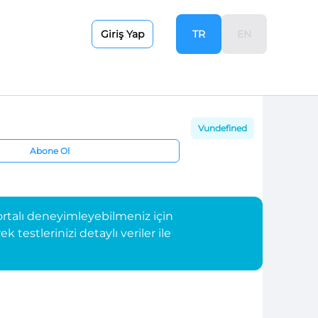
TR
EN
Giriş Yap
Vundefined
Abone Ol
rtalı deneyimleyebilmeniz için
testlerinizi detaylı veriler ile