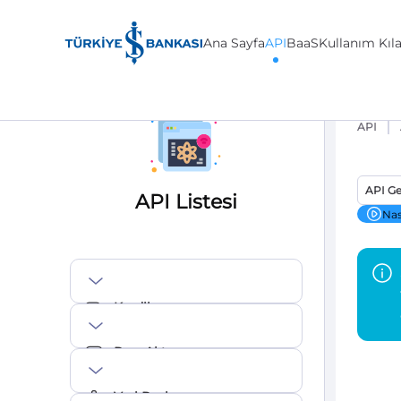
Ana Sayfa
API
BaaS
Kullanım Kıl
API
API Ge
API Listesi
Nas
Krediler
Para Aktarma
Veri Paylaşımı