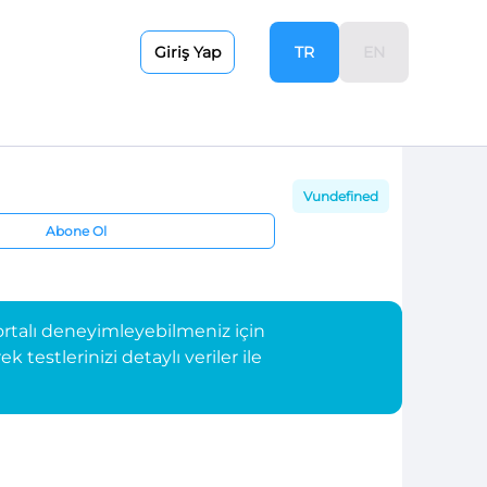
TR
EN
Giriş Yap
Vundefined
Abone Ol
rtalı deneyimleyebilmeniz için
testlerinizi detaylı veriler ile