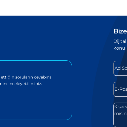
Bize
Dijita
konu 
 ettiğin soruların cevabına
ını inceleyebilirsiniz.