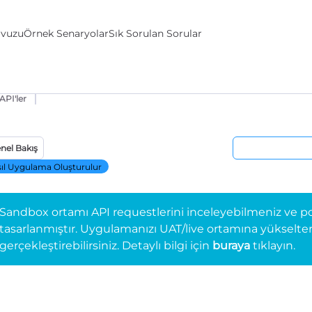
avuzu
Örnek Senaryolar
Sık Sorulan Sorular
API'ler
nel Bakış
ıl Uygulama Oluşturulur
Sandbox ortamı API requestlerini inceleyebilmeniz ve po
tasarlanmıştır. Uygulamanızı UAT/live ortamına yükselterek 
gerçekleştirebilirsiniz. Detaylı bilgi için
buraya
tıklayın.