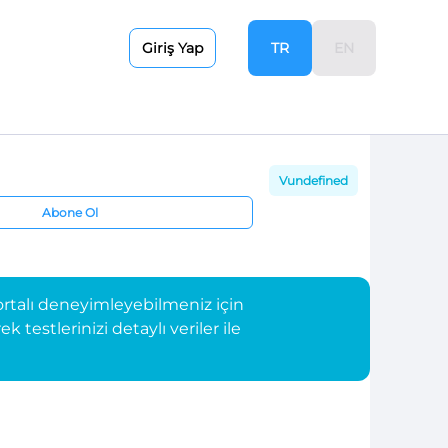
TR
EN
Giriş Yap
Vundefined
Abone Ol
rtalı deneyimleyebilmeniz için
testlerinizi detaylı veriler ile