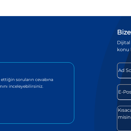
Bize
Dijita
konu 
 ettiğin soruların cevabına
ını inceleyebilirsiniz.