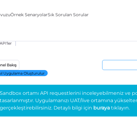
avuzu
Örnek Senaryolar
Sık Sorulan Sorular
API'ler
nel Bakış
ıl Uygulama Oluşturulur
Sandbox ortamı API requestlerini inceleyebilmeniz ve po
tasarlanmıştır. Uygulamanızı UAT/live ortamına yükselterek 
gerçekleştirebilirsiniz. Detaylı bilgi için
buraya
tıklayın.