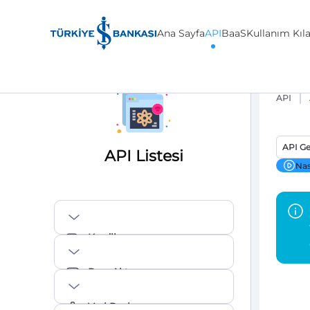
Ana Sayfa
API
BaaS
Kullanım Kıl
API
API Ge
API Listesi
Nas
Krediler
Para Aktarma
Veri Paylaşımı