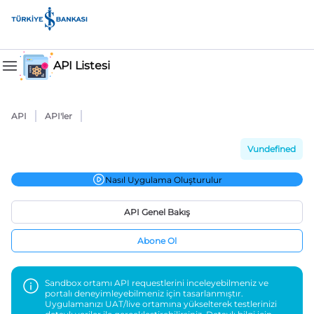
API Listesi
API
API'ler
Vundefined
Nasıl Uygulama Oluşturulur
API Genel Bakış
Abone Ol
Sandbox ortamı API requestlerini inceleyebilmeniz ve
portalı deneyimleyebilmeniz için tasarlanmıştır.
Uygulamanızı UAT/live ortamına yükselterek testlerinizi