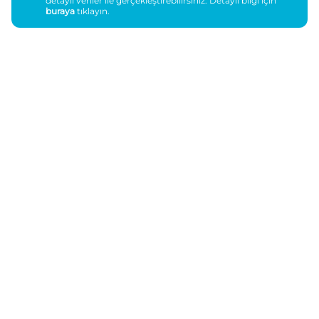
detaylı veriler ile gerçekleştirebilirsiniz. Detaylı bilgi için
buraya
tıklayın.