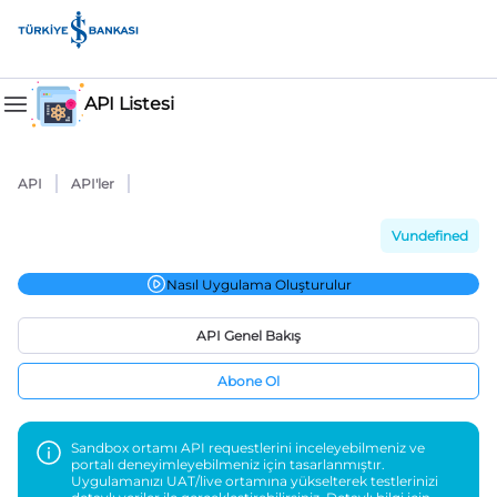
API Listesi
API
API'ler
Vundefined
Nasıl Uygulama Oluşturulur
API Genel Bakış
Abone Ol
Sandbox ortamı API requestlerini inceleyebilmeniz ve
portalı deneyimleyebilmeniz için tasarlanmıştır.
Uygulamanızı UAT/live ortamına yükselterek testlerinizi