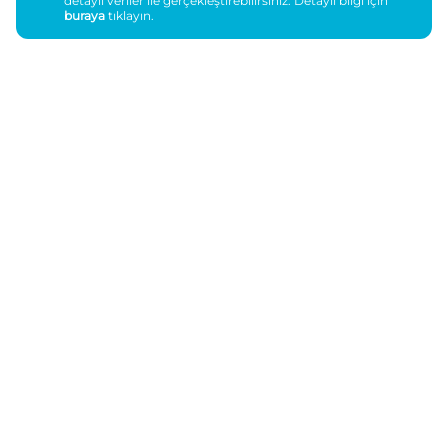
detaylı veriler ile gerçekleştirebilirsiniz. Detaylı bilgi için
buraya
tıklayın.