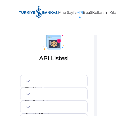
Ana Sayfa
API
BaaS
Kullanım Kıl
API
API'
API Listesi
Krediler
Para Aktarma
Veri Paylaşımı