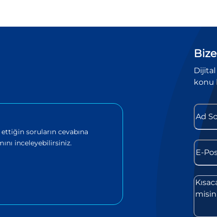
Bize
Dijita
konu 
 ettiğin soruların cevabına
ını inceleyebilirsiniz.