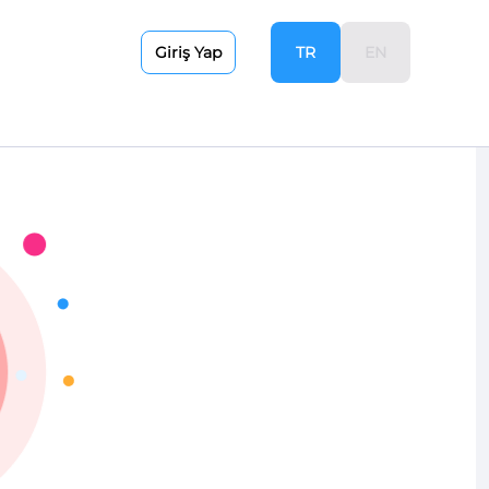
TR
EN
Giriş Yap