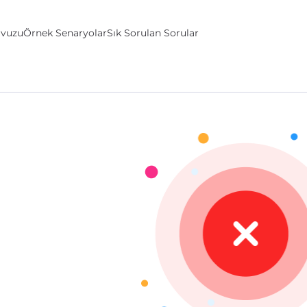
avuzu
Örnek Senaryolar
Sık Sorulan Sorular
ler