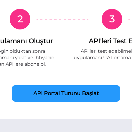
2
3
ulamanı Oluştur
API'leri Test 
ogin olduktan sonra
API'leri test edebilme
manı yarat ve ihtiyacın
uygulamanı UAT ortama 
an API'lere abone ol.
API Portal Turunu Başlat