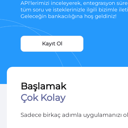
API'lerimizi inceleyerek, entegrasyon süre
tüm soru ve isteklerinizle ilgili bizimle ile
Geleceğin bankacılığına hoş geldiniz!
Kayıt Ol
Başlamak
Çok Kolay
Sadece birkaç adımla uygulamanızı oluşt