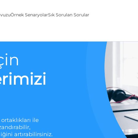
avuzu
Örnek Senaryolar
Sık Sorulan Sorular
çin
rimizi
ortaklıkları ile
andırabilir,
ini artırabilirsiniz.