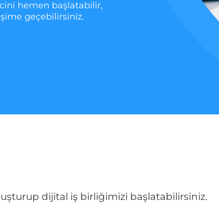
cini hemen başlatabilir,
tişime geçebilirsiniz.
urup dijital iş birliğimizi başlatabilirsiniz.