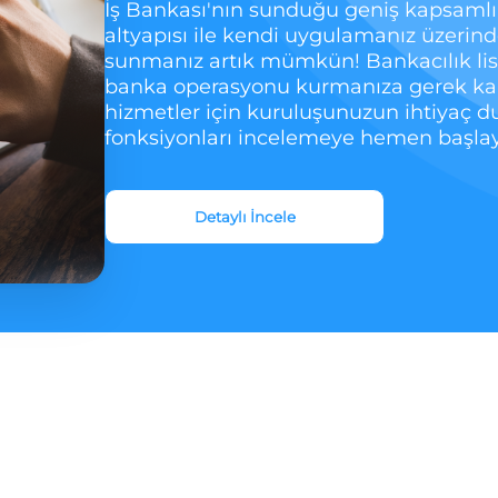
İş Bankası'nın sunduğu geniş kapsamlı 
altyapısı ile kendi uygulamanız üzerind
sunmanız artık mümkün! Bankacılık li
banka operasyonu kurmanıza gerek ka
hizmetler için kuruluşunuzun ihtiyaç d
fonksiyonları incelemeye hemen başlay
Detaylı İncele