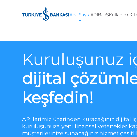
Ana Sayfa
API
BaaS
Kullanım Kıl
Kuruluşunuz i
dijital çözümle
keşfedin!
API'lerimiz üzerinden kuracağınız dijital iş 
kuruluşunuza yeni finansal yetenekler kaz
müşterilerinize sunacağınız hizmet çeşitliliğ